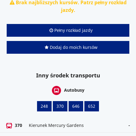
Brak najbliższych kursów. Patrz pełny rozkład
jazdy.
Pełny rozkład jazdy
Dodaj do moich kursów
Inny środek transportu
Autobusy
248
370
646
652
370
Kierunek Mercury Gardens
-