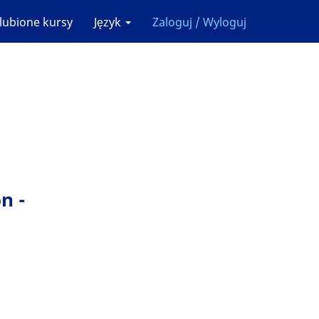
lubione kursy
Język
Zaloguj / Wyloguj
n -