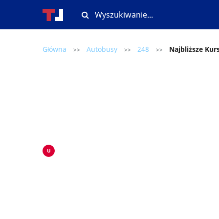
Główna
Autobusy
248
Najbliższe Kur
>>
>>
>>
U