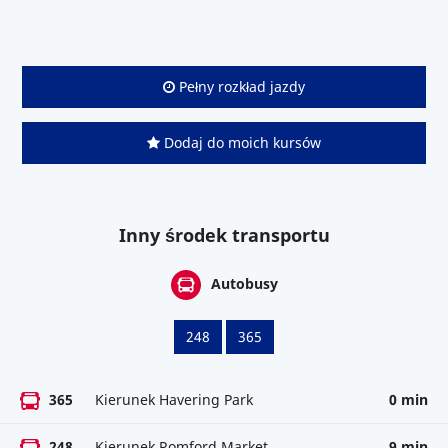
Pełny rozkład jazdy
Dodaj do moich kursów
Inny środek transportu
Autobusy
248
365
365
Kierunek Havering Park
0 min
248
Kierunek Romford Market
9 min