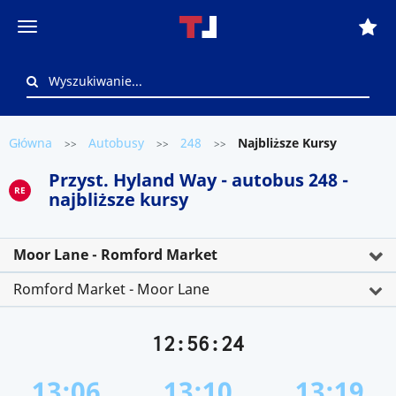
Główna
Autobusy
248
Najbliższe Kursy
>>
>>
>>
Przyst. Hyland Way - autobus 248 -
RE
najbliższe kursy
Moor Lane - Romford Market
Romford Market - Moor Lane
12:56:24
13:06
13:10
13:19