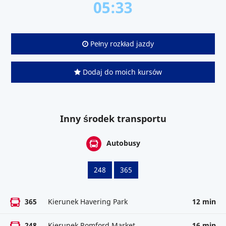
05:33
Pełny rozkład jazdy
Dodaj do moich kursów
Inny środek transportu
Autobusy
248
365
365
Kierunek Havering Park
12 min
248
Kierunek Romford Market
16 min