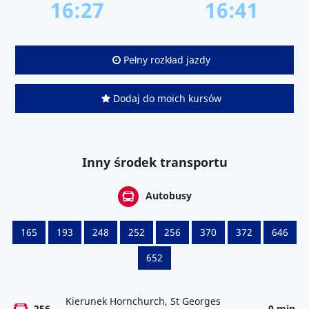
16:27
16:41
Pełny rozkład jazdy
Dodaj do moich kursów
Inny środek transportu
Autobusy
165
193
248
252
256
370
372
646
652
Kierunek Hornchurch, St Georges
256
0 min