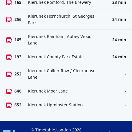
165
Kierunek Romford, The Brewery
23 min
Kierunek Hornchurch, St Georges
256
24 min
Park
Kierunek Rainham, Abbey Wood
165
24 min
Lane
193
Kierunek County Park Estate
24 min
Kierunek Collier Row / Clockhouse
252
-
Lane
646
Kierunek Moor Lane
-
652
Kierunek Upminster Station
-
© Timetable.London 2026