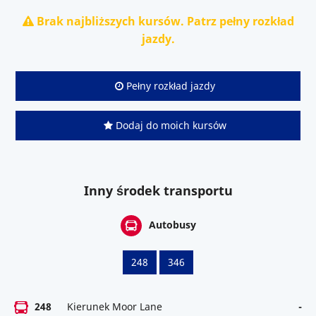
Brak najbliższych kursów. Patrz pełny rozkład
jazdy.
Pełny rozkład jazdy
Dodaj do moich kursów
Inny środek transportu
Autobusy
248
346
248
Kierunek Moor Lane
-