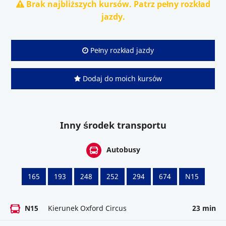
Brak najbliższych kursów. Patrz pełny rozkład
jazdy.
Pełny rozkład jazdy
Dodaj do moich kursów
Inny środek transportu
Autobusy
165
193
248
252
294
674
N15
N15
Kierunek Oxford Circus
23 min