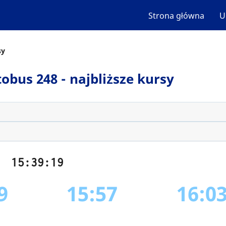
Strona główna
U
sy
obus 248 - najbliższe kursy
15:39:20
9
15:57
16:0