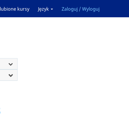
lubione kursy
Język
Zaloguj / Wyloguj
3