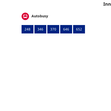
Inn
Autobusy
248
346
370
646
652