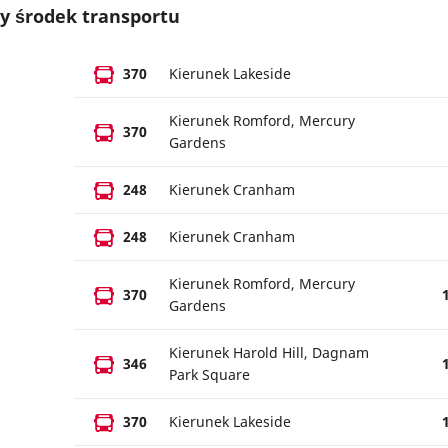
y środek transportu
370
Kierunek Lakeside
Kierunek Romford, Mercury
370
Gardens
248
Kierunek Cranham
248
Kierunek Cranham
Kierunek Romford, Mercury
370
Gardens
Kierunek Harold Hill, Dagnam
346
Park Square
370
Kierunek Lakeside