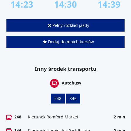
14:23
14:30
14:39
Pełny rozkład jazdy
Dodaj do moich kursów
Inny środek transportu
Autobusy
248
346
248
Kierunek Romford Market
2 min
346
Kierunek Upminster Park Estate
2 min