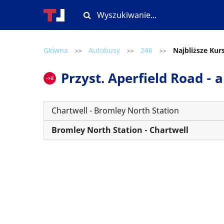
Główna
Autobusy
246
Najbliższe Kur
>>
>>
>>
Przyst. Aperfield Road - 
->E
Chartwell - Bromley North Station
Bromley North Station - Chartwell