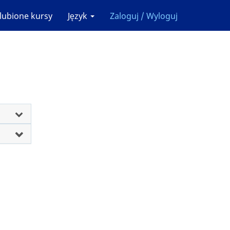
lubione kursy
Język
Zaloguj / Wyloguj