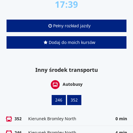
17:39
Pełny rozkład jazdy
Dodaj do moich kursów
Inny środek transportu
Autobusy
246
352
352
Kierunek Bromley North
0 min
246
Kierunek Bromley North
4 min