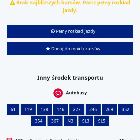
Brak najbliższych kursów. Patrz pełny rozkład
jazdy.
Pełny rozkład jazdy
Dodaj do moich kursów
Inny środek transportu
Autobusy
61
119
138
146
227
246
269
352
354
367
N3
SL3
SL5