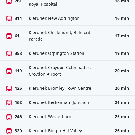
261
16 min
Royal Hospital
314
Kierunek New Addington
16 min
Kierunek Chislehurst, Belmont
61
17 min
Parade
358
Kierunek Orpington Station
19 min
Kierunek Croydon Colonnades,
119
20 min
Croydon Airport
126
Kierunek Bromley Town Centre
20 min
162
Kierunek Beckenham Junction
24 min
246
Kierunek Westerham
25 min
320
Kierunek Biggin Hill Valley
26 min