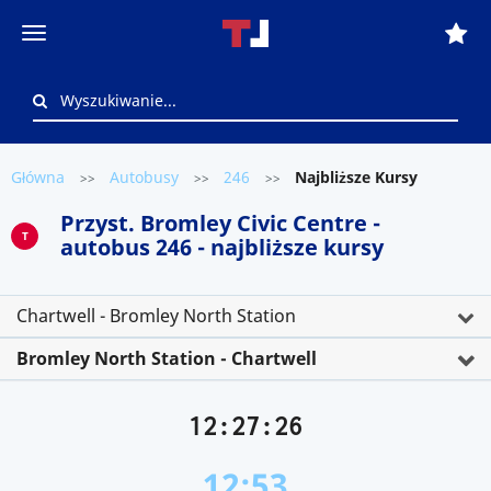
Główna
Autobusy
246
Najbliższe Kursy
>>
>>
>>
Przyst. Bromley Civic Centre -
T
autobus 246 - najbliższe kursy
Chartwell - Bromley North Station
Bromley North Station - Chartwell
12:27:26
12:53