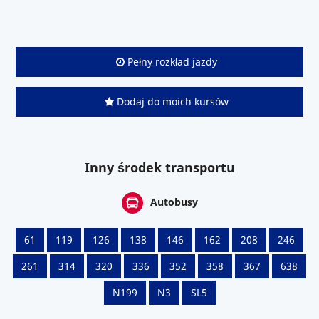
Pełny rozkład jazdy
Dodaj do moich kursów
Inny środek transportu
Autobusy
61
119
126
138
146
162
208
246
261
314
320
336
352
358
367
638
N199
N3
SL5