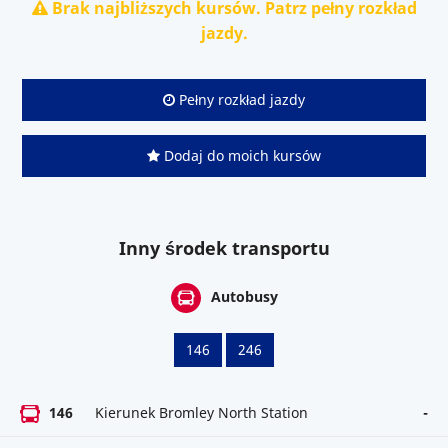
Brak najbliższych kursów. Patrz pełny rozkład
jazdy.
Pełny rozkład jazdy
Dodaj do moich kursów
Inny środek transportu
Autobusy
146
246
146
Kierunek Bromley North Station
-