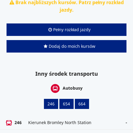
Brak najbliższych kursów. Patrz pełny rozkład
jazdy.
Pełny rozkład jazdy
Dodaj do moich kursów
Inny środek transportu
Autobusy
246
654
664
246
Kierunek Bromley North Station
-