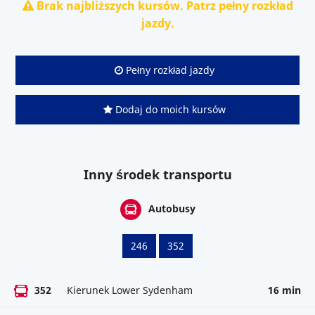
Brak najbliższych kursów. Patrz pełny rozkład
jazdy.
Pełny rozkład jazdy
Dodaj do moich kursów
Inny środek transportu
Autobusy
246
352
352
Kierunek Lower Sydenham
16 min