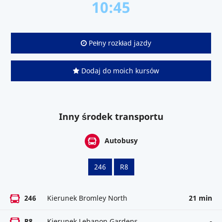
10:45
Pełny rozkład jazdy
Dodaj do moich kursów
Inny środek transportu
Autobusy
246
R8
246
Kierunek Bromley North
21 min
R8
Kierunek Lebanon Gardens
-