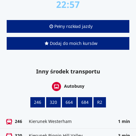
22:57
Pełny rozkład jazdy
Dodaj do moich kursów
Inny środek transportu
Autobusy
246
320
664
684
R2
246
Kierunek Westerham
1 min
320
Kierunek Biggin Hill Valley
3 min