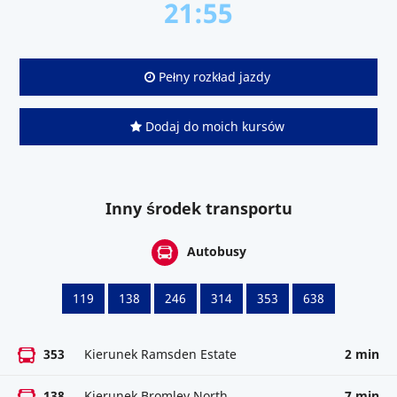
21:55
Pełny rozkład jazdy
Dodaj do moich kursów
Inny środek transportu
Autobusy
119
138
246
314
353
638
353
Kierunek Ramsden Estate
2 min
138
Kierunek Bromley North
7 min