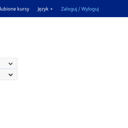
lubione kursy
Język
Zaloguj / Wyloguj