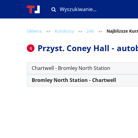
Główna
Autobusy
246
Najbliższe Kur
>>
>>
>>
Przyst. Coney Hall - auto
Q
Chartwell - Bromley North Station
Bromley North Station - Chartwell