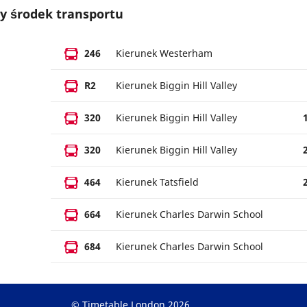
y środek transportu
246
Kierunek Westerham
R2
Kierunek Biggin Hill Valley
320
Kierunek Biggin Hill Valley
320
Kierunek Biggin Hill Valley
464
Kierunek Tatsfield
664
Kierunek Charles Darwin School
684
Kierunek Charles Darwin School
© Timetable.London 2026