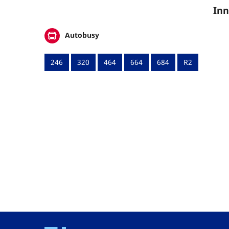
Inn
Autobusy
246
320
464
664
684
R2