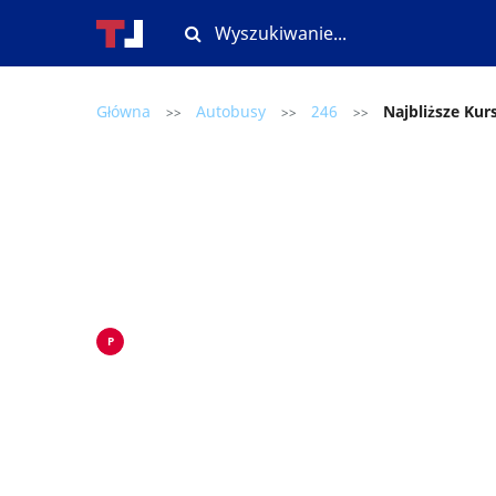
Główna
Autobusy
246
Najbliższe Kur
>>
>>
>>
P