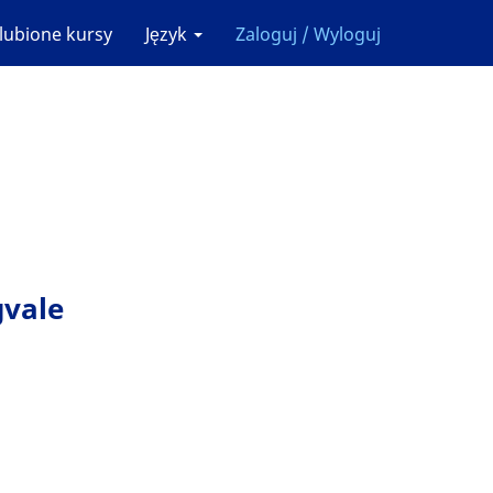
lubione kursy
Język
Zaloguj / Wyloguj
gvale