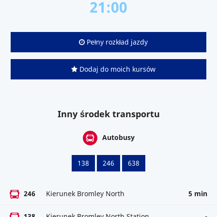
21:00
Pełny rozkład jazdy
Dodaj do moich kursów
Inny środek transportu
Autobusy
138
246
638
246
Kierunek Bromley North
5 min
138
Kierunek Bromley North Station
-