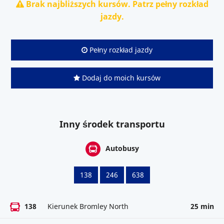
Brak najbliższych kursów. Patrz pełny rozkład
jazdy.
Pełny rozkład jazdy
Dodaj do moich kursów
Inny środek transportu
Autobusy
138
246
638
138
Kierunek Bromley North
25 min