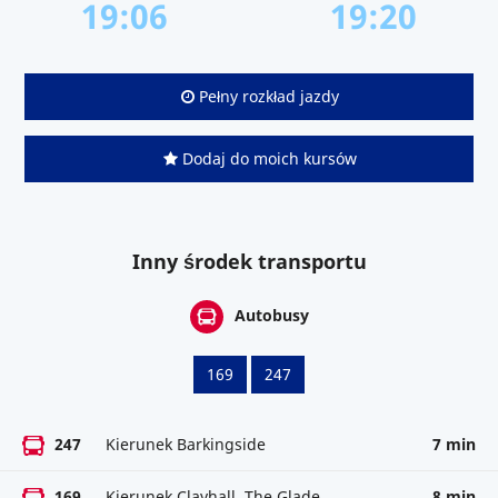
19:06
19:20
Pełny rozkład jazdy
Dodaj do moich kursów
Inny środek transportu
Autobusy
169
247
247
Kierunek Barkingside
7 min
169
Kierunek Clayhall, The Glade
8 min