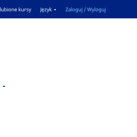
lubione kursy
Język
Zaloguj / Wyloguj
 -