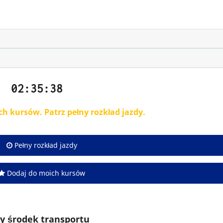
02:35:39
ch kursów. Patrz pełny rozkład jazdy.
Pełny rozkład jazdy
Dodaj do moich kursów
y środek transportu