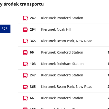
y środek transportu
247
Kierunek Romford Station
375
294
Kierunek Noak Hill
365
Kierunek Beam Park, New Road
66
Kierunek Romford Station
103
Kierunek Rainham Station
247
Kierunek Romford Station
365
Kierunek Beam Park, New Road
66
Kierunek Romford Station