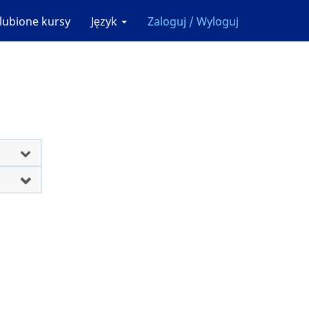
lubione kursy
Język
Zaloguj / Wyloguj