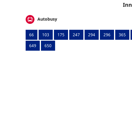
Inn
Autobusy
66
103
175
247
294
296
365
649
650