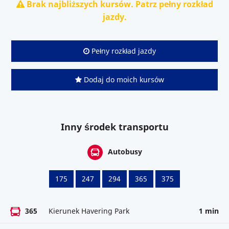
Brak najbliższych kursów. Patrz pełny rozkład
jazdy.
Pełny rozkład jazdy
Dodaj do moich kursów
Inny środek transportu
Autobusy
175
247
294
365
375
365
Kierunek Havering Park
1 min