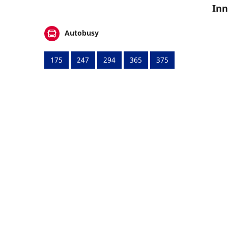
Inn
Autobusy
175
247
294
365
375