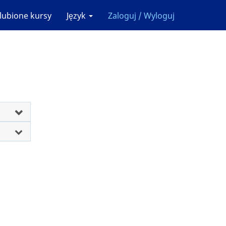
lubione kursy
Język
Zaloguj / Wyloguj