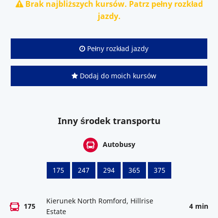
Brak najbliższych kursów. Patrz pełny rozkład
jazdy.
Pełny rozkład jazdy
Dodaj do moich kursów
Inny środek transportu
Autobusy
175
247
294
365
375
Kierunek North Romford, Hillrise
175
4 min
Estate