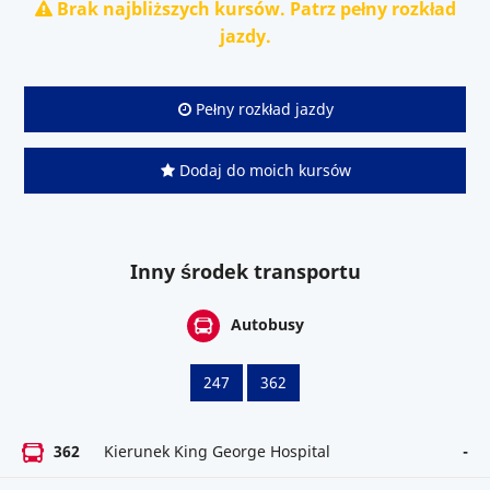
Brak najbliższych kursów. Patrz pełny rozkład
jazdy.
Pełny rozkład jazdy
Dodaj do moich kursów
Inny środek transportu
Autobusy
247
362
362
Kierunek King George Hospital
-