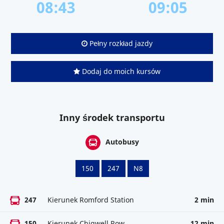
08:43
09:05
Pełny rozkład jazdy
Dodaj do moich kursów
Inny środek transportu
Autobusy
150
247
N8
247
Kierunek Romford Station
2 min
150
Kierunek Chigwell Row
12 min