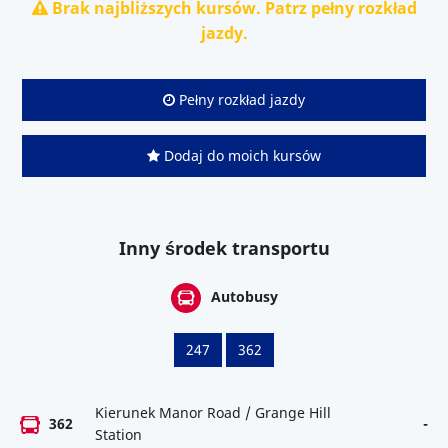
Brak najbliższych kursów. Patrz pełny rozkład
jazdy.
Pełny rozkład jazdy
Dodaj do moich kursów
Inny środek transportu
Autobusy
247
362
Kierunek Manor Road / Grange Hill
362
-
Station