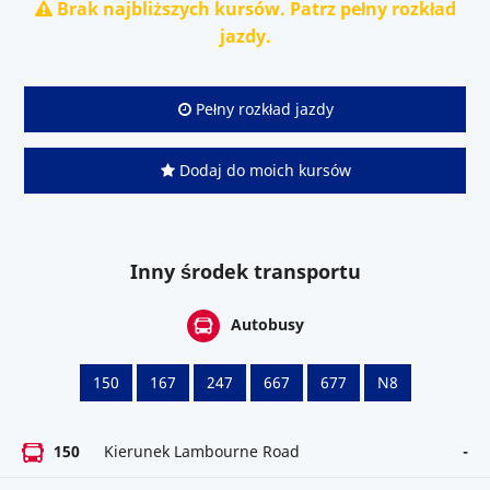
Brak najbliższych kursów. Patrz pełny rozkład
jazdy.
Pełny rozkład jazdy
Dodaj do moich kursów
Inny środek transportu
Autobusy
150
167
247
667
677
N8
150
Kierunek Lambourne Road
-