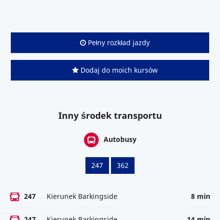
Pełny rozkład jazdy
Dodaj do moich kursów
Inny środek transportu
Autobusy
247
362
247
Kierunek Barkingside
8 min
247
Kierunek Barkingside
14 min