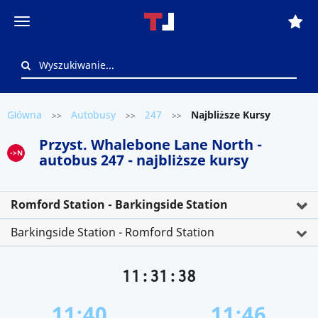
Główna
Autobusy
247
Najbliższe Kursy
>>
>>
>>
Przyst. Whalebone Lane North -
->N
autobus 247 - najbliższe kursy
Romford Station - Barkingside Station
Barkingside Station - Romford Station
11:31:38
11:40
11:46