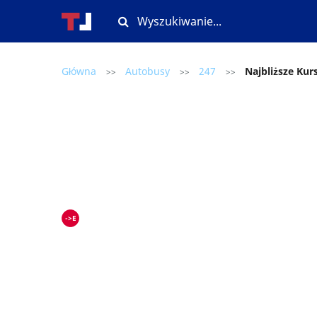
Główna
Autobusy
247
Najbliższe Kur
>>
>>
>>
->E