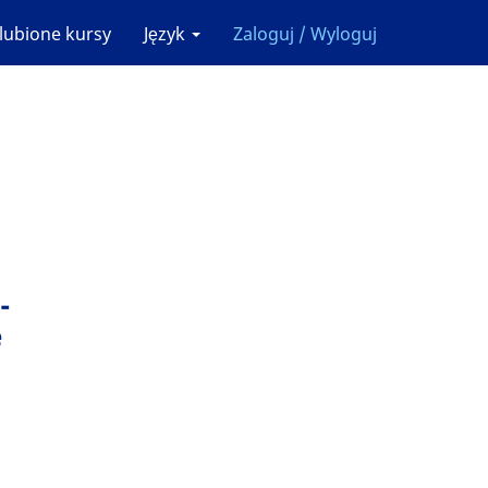
lubione kursy
Język
Zaloguj / Wyloguj
-
e