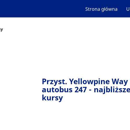
Strona główna
U
sy
Przyst. Yellowpine Way 
autobus 247 - najbliższ
kursy