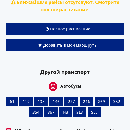
Ближайшие рейсы отсутсвуют. Смотрите
полное расписание.
Полное расписание
Добавить в мои маршруты
Другой транспорт
Автобусы
61
119
138
146
227
246
269
352
354
367
N3
SL3
SL5