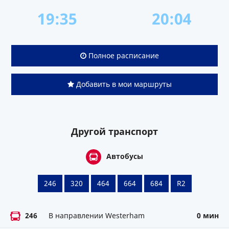
19:35
20:04
Полное расписание
Добавить в мои маршруты
Другой транспорт
Автобусы
246
320
464
664
684
R2
246
В направлении Westerham
0 мин