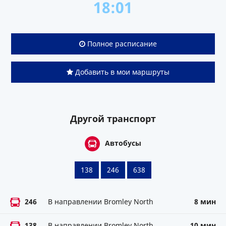
18:01
Полное расписание
Добавить в мои маршруты
Другой транспорт
Автобусы
138
246
638
246
В направлении Bromley North
8 мин
138
В направлении Bromley North
10 мин