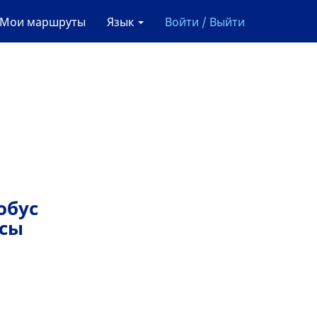
Мои маршруты
Язык
Войти / Выйти
тобус
йсы