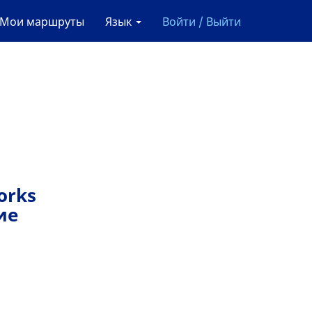
Мои маршруты
Язык
Войти / Выйти
orks
ие