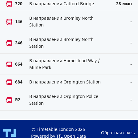
320
В направлении Catford Bridge
28 мин
В направлении Bromley North
146
-
Station
В направлении Bromley North
246
-
Station
В направлении Homestead Way /
664
-
Milne Park
684
В направлении Orpington Station
-
В направлении Orpington Police
R2
-
Station
© Timetable.London 2026
Обратная связь
Powered by TfL Open Data