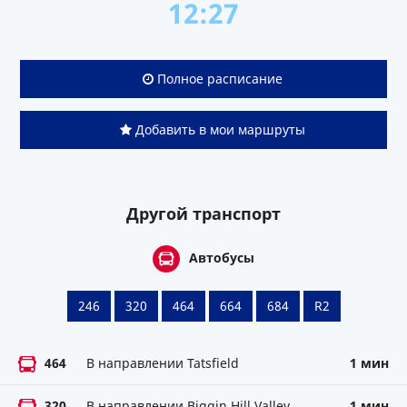
12:27
Полное расписание
Добавить в мои маршруты
Другой транспорт
Автобусы
246
320
464
664
684
R2
464
В направлении Tatsfield
1 мин
320
В направлении Biggin Hill Valley
1 мин