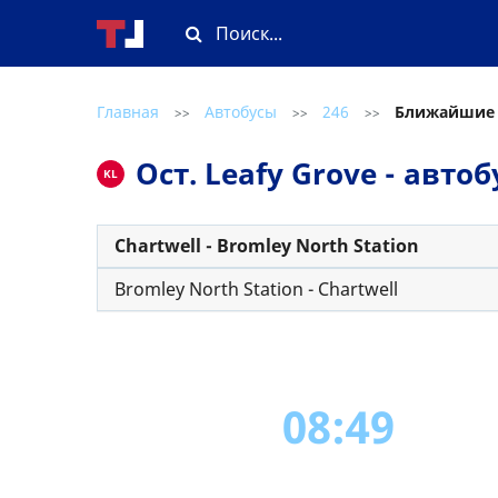
Главная
Автобусы
246
Ближайшие
>>
>>
>>
Ост. Leafy Grove - авт
KL
Chartwell - Bromley North Station
Bromley North Station - Chartwell
08:49